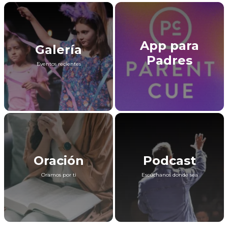
App para
Galería
Padres
Eventos recientes
Oración
Podcast
Oramos por ti
Escúchanos donde sea